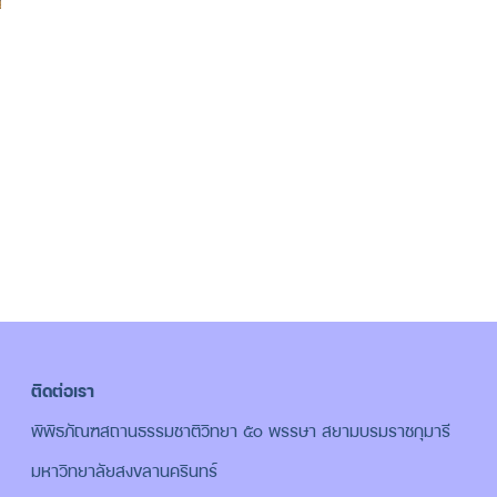
ติดต่อเรา
พิพิธภัณฑสถานธรรมชาติวิทยา ๕๐ พรรษา สยามบรมราชกุมารี
มหาวิทยาลัยสงขลานครินทร์