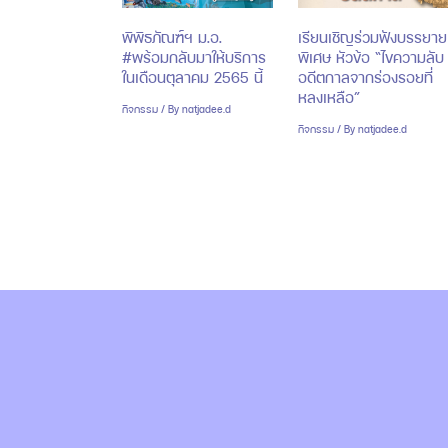
พิพิธภัณฑ์ฯ ม.อ.
เรียนเชิญร่วมฟังบรรยาย
#พร้อมกลับมาให้บริการ
พิเศษ หัวข้อ “ไขความลับ
ในเดือนตุลาคม 2565 นี้
อดีตกาลจากร่องรอยที่
หลงเหลือ”
กิจกรรม
/ By
natjadee.d
กิจกรรม
/ By
natjadee.d