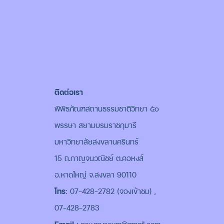
ติดต่อเรา
พิพิธภัณฑสถานธรรมชาติวิทยา ๕๐
พรรษา สยามบรมราชกุมารี
มหาวิทยาลัยสงขลานครินทร์
15 ถ.กาญจนวณิชย์ ต.คอหงส์
อ.หาดใหญ่ จ.สงขลา 90110
โทร
: 07-428-2782 (จองเข้าชม) ,
07-428-2783