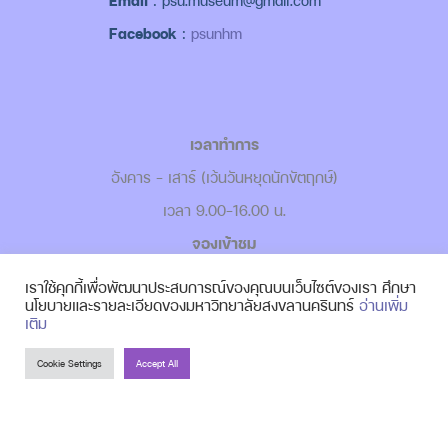
Email
: psu.museum@gmail.com
Facebook
:
psunhm
เวลาทำการ
อังคาร - เสาร์ (เว้นวันหยุดนักขัตฤกษ์)
เวลา 9.00-16.00 น.
จองเข้าชม
-
เข้าชมแบบ Walk in
เราใช้คุกกี้เพื่อพัฒนาประสบการณ์ของคุณบนเว็บไซต์ของเรา ศึกษา
นโยบายและรายละเอียดของมหาวิทยาลัยสงขลานครินทร์
อ่านเพิ่ม
-
เข้าชมแบบหมู่คณะ
เติม
Cookie Settings
Accept All
© 2026, made with
by
PSUNHM