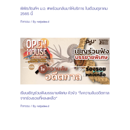
พิพิธภัณฑ์ฯ ม.อ. #พร้อมกลับมาให้บริการ ในเดือนตุลาคม
2565 นี้
กิจกรรม
/ By
natjadee.d
เรียนเชิญร่วมฟังบรรยายพิเศษ หัวข้อ “ไขความลับอดีตกาล
จากร่องรอยที่หลงเหลือ”
กิจกรรม
/ By
natjadee.d