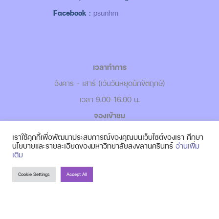
Facebook
:
psunhm
เวลาทำการ
อังคาร - เสาร์ (เว้นวันหยุดนักขัตฤกษ์)
เวลา 9.00-16.00 น.
จองเข้าชม
-
เข้าชมแบบ Walk in
เราใช้คุกกี้เพื่อพัฒนาประสบการณ์ของคุณบนเว็บไซต์ของเรา ศึกษา
นโยบายและรายละเอียดของมหาวิทยาลัยสงขลานครินทร์
อ่านเพิ่ม
-
เข้าชมแบบหมู่คณะ
เติม
Cookie Settings
Accept All
© 2026, made with
by
PSUNHM