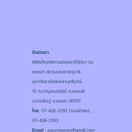
ติดต่อเรา
พิพิธภัณฑสถานธรรมชาติวิทยา ๕๐
พรรษา สยามบรมราชกุมารี
มหาวิทยาลัยสงขลานครินทร์
15 ถ.กาญจนวณิชย์ ต.คอหงส์
อ.หาดใหญ่ จ.สงขลา 90110
โทร
: 07-428-2782 (จองเข้าชม) ,
07-428-2783
Email
: psu.museum@gmail.com