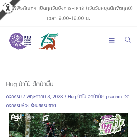
Skip
พิพิธภัณฑ์ฯ เปิดทุกวันอังคาร-เสาร์ (เว้นวันหยุดนักขัตฤกษ์)
to
เวลา 9.00-16.00 น.
content
Hug ป่าไม้ ฮักป่ามั้ย
กิจกรรม
/
พฤษภาคม 3, 2023
/
Hug ป่าไม้ ฮักป่ามั้ย
,
psunhm
,
จัด
กิจกรรมห้องเรียนธรรมชาติ