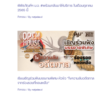
พิพิธภัณฑ์ฯ ม.อ. #พร้อมกลับมาให้บริการ ในเดือนตุลาคม
2565 นี้
กิจกรรม
/ By
natjadee.d
เรียนเชิญร่วมฟังบรรยายพิเศษ หัวข้อ “ไขความลับอดีตกาล
จากร่องรอยที่หลงเหลือ”
กิจกรรม
/ By
natjadee.d