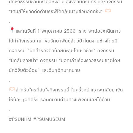
ศึกษาธรรมชาติเขาคอหงส์ ม.สงขลานครินทร์ และกิจกรรม
“เติมสีให้ซากดึกดำบรรพ์ได้กลับมามีชีวิตอีกครั้ง”
.
และในวันที่ 1 พฤษภาคม 2566 เราจะพาน้องๆเดินทาง
ไปทำกิจกรรม ณ เขตรักษาพันธุ์สัตว์ป่าโตนงานช้างโดยมี
กิจกรรม “นักสำรวจตัวน้อยตะลุยโตนงาช้าง” กิจกรรม
“นักสืบสายน้ำ” กิจกรรม “บอกเล่าเรื่องราวธรรมชาติโดย
นักวิจัยตัวน้อย” และอื่นๆอีกมากมาย
.
สำหรับใครที่สนใจกิจกรรมนี้ ในครั้งหน้าเราจะกลับมาจัด
ให้น้องๆอีกครั้ง รอติดตามผ่านทางเพจกันเลยได้ค้าบ
.
#PSUNHM #PSUMUSEUM