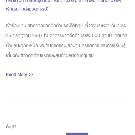
กิจกรรมการเรียนรู้ด้านซากดึกดำบรรพ์
,
เทศกาลซากดึกดำบรรพ์
เที่ยว
พัทลุง
,
แหล่งมรดกธรณี
เข้าร่วมงาน ‘เทศกาลซากดึกดำบรรพ์พัทลุง’ ที่จัดขึ้นระหว่างวันที่ 24-
25 กรกฎาคม 2567 ณ อาคารซากดึกดำบรรพ์ 500 ล้านปี เทศบาล
ตำบลมะกอกเหนือ พบกับกิจกรรมเสวนา นิทรรศการ และการเรียนรู้
เกี่ยวกับซากดึกดำบรรพ์และสินค้าผลิตภัณฑ์ชุมชน
Read More »
ค้นหา