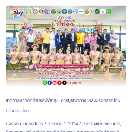
เทศกาล
ซากดึกดำบรรพ์
พัทลุง:
กา
รบู
รณา
การ
แหล่ง
มรดก
ธรณี
เทศกาลซากดึกดำบรรพ์พัทลุง: การบูรณาการแหล่งมรดกธรณีกับ
กับ
การท่องเที่ยว
การ
กิจกรรม
,
นิทรรศการ
/
สิงหาคม 1, 2024
/
การท่องเที่ยวเชิงนิเวศ
,
ท่อง