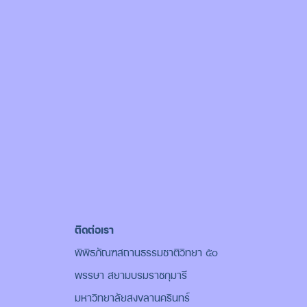
ติดต่อเรา
พิพิธภัณฑสถานธรรมชาติวิทยา ๕๐
พรรษา สยามบรมราชกุมารี
มหาวิทยาลัยสงขลานครินทร์