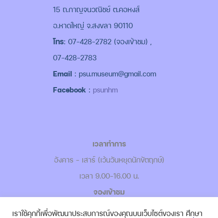
15 ถ.กาญจนวณิชย์ ต.คอหงส์
อ.หาดใหญ่ จ.สงขลา 90110
โทร
: 07-428-2782 (จองเข้าชม) ,
07-428-2783
Email
: psu.museum@gmail.com
Facebook
:
psunhm
เวลาทำการ
อังคาร - เสาร์ (เว้นวันหยุดนักขัตฤกษ์)
เวลา 9.00-16.00 น.
จองเข้าชม
-
เข้าชมแบบ Walk in
เราใช้คุกกี้เพื่อพัฒนาประสบการณ์ของคุณบนเว็บไซต์ของเรา ศึกษา