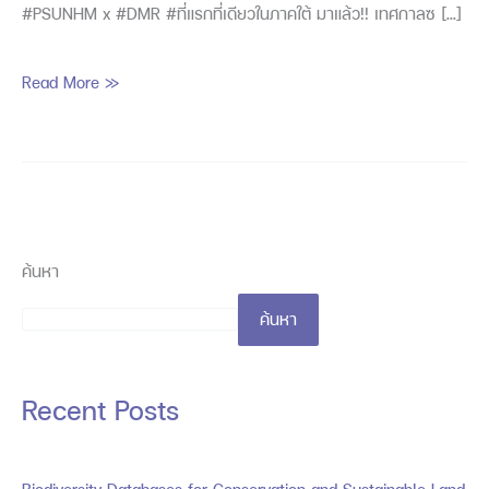
#PSUNHM x #DMR #ที่แรกที่เดียวในภาคใต้ มาแล้ว!! เทศกาลซ […]
4-
6
Read More »
เมษายน
2568
นี้
ค้นหา
ค้นหา
Recent Posts