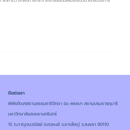
ว แต่คาดว่าจะพบการกระจายของชนิดนี้เพิ่มขึ้นในอนาคตเมื่อมีการ
ติดต่อเรา
พิพิธภัณฑสถานธรรมชาติวิทยา ๕๐ พรรษา สยามบรมราชกุมารี
มหาวิทยาลัยสงขลานครินทร์
15 ถ.กาญจนวณิชย์ ต.คอหงส์ อ.หาดใหญ่ จ.สงขลา 90110