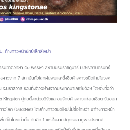
U
,
ค้างคาวหน้ายักษ์เล็กสีเขม่า
ธรรมชาติวิทยา ๕๐ พรรษา สยามบรมราชกุมารี ม.สงขลานครินทร์
้างคาวจาก 7 สถาบันทั่วโลกค้นพบและตั้งชื่อค้างคาวชนิดใหม่ในวงศ์
จ.นราธิวาส รวมทั้งตัวอย่างจากประเทศมาเลเซียด้วย โดยตั้งชื่อว่า
r. Tigga Kingston ผู้ก่อตั้งหน่วยวิจัยและอนุรักษ์ค้างคาวแห่งเอเชียตะวันออก
วโลก (GBatNet) โดยค้างคาวชนิดใหม่นี้มีชื่อไทยว่า #ค้างคาวหน้า
ื้นที่ในไทยเท่านั้น กับอีก 1 แห่งในคาบสมุทรมลายูของประเทศ