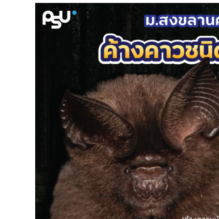
ม.สงขลา
นครินทร์
พบ
ค้างคาว
ชนิด
ใหม่
ของ
โลก!