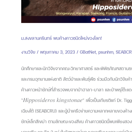
ม.สงขลานครินทร์ พบค้างคาวชนิดใหม่ของโลก!
งานวิจัย
/
พฤษภาคม 3, 2023
/
GBatNet
,
psunhm
,
SEABCR
นักศึกษาและนักวิจัยจากคณะวิทยาศาสตร์ และพิพิธภัณฑสถาน
และกรมอุทยานแห่งชาติ สัตว์ป่าและพันธุ์พืช ร่วมมือกับนักวิจัยค
ค้างคาวหน้ายักษ์ที่สำรวจพบจากป่าฮาลา-บาลา และป่าพรุโต๊ะแดง 
“𝐻𝑖𝑝𝑝𝑜𝑠𝑖𝑑𝑒𝑟𝑜𝑠 𝑘𝑖𝑛𝑔𝑠𝑡𝑜𝑛𝑎𝑒” เพื่อเป็นเกียรติแก่ D
เฉียงใต้ (SEABCRU) และผู้นำเครือข่ายความหลากหลายของค้างคา
ยักษ์เล็กสีเขม่า ตามลักษณะของสีขน ค้างคาวชนิดนี้พบเพียงสองพ