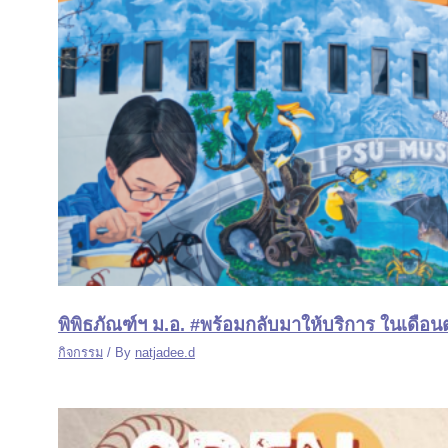
พิพิธภัณฑ์ฯ ม.อ. #พร้อมกลับมาให้บริการ ในเดือนต
กิจกรรม
/ By
natjadee.d